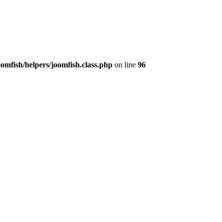
fish/helpers/joomfish.class.php
on line
96