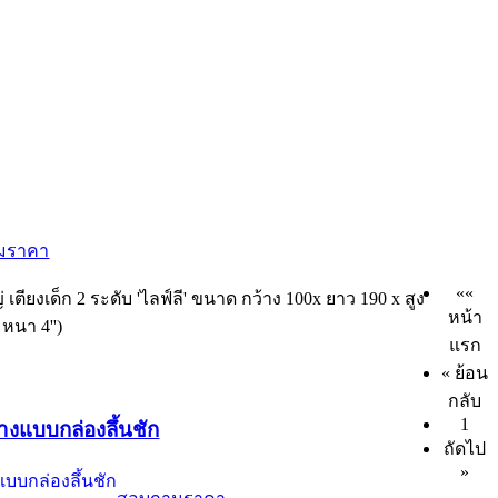
มราคา
««
่ เตียงเด็ก 2 ระดับ 'ไลฟ์ลี' ขนาด กว้าง 100x ยาว 190 x สูง
หน้า
 หนา 4'')
แรก
« ย้อน
กลับ
1
นล่างแบบกล่องลึ้นชัก
ถัดไป
»