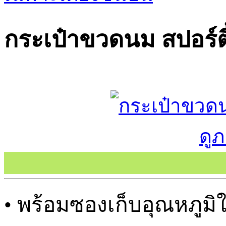
กระเป๋าขวดนม สปอร์ตี
ดู
• พร้อมซองเก็บอุณหภูม