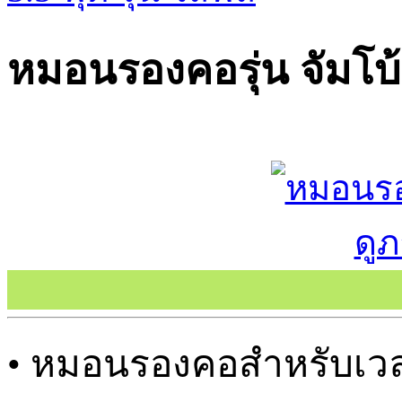
หมอนรองคอรุ่น จัมโบ้
ดู
• หมอนรองคอสำหรับเวลา