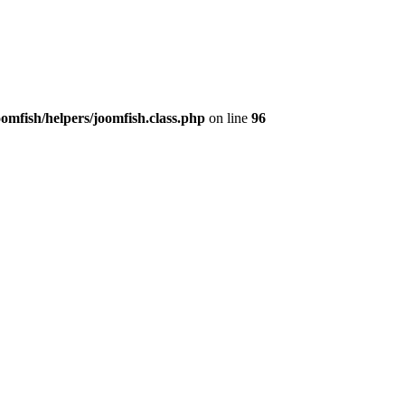
fish/helpers/joomfish.class.php
on line
96