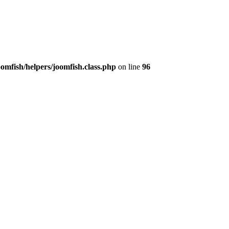
fish/helpers/joomfish.class.php
on line
96