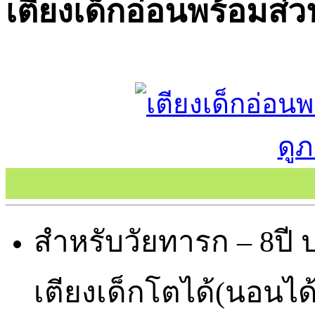
เตียงเด็กอ่อนพร้อมส่ว
ดู
สำหรับวัยทารก – 8ปี ป
เตียงเด็กโตได้(นอนได